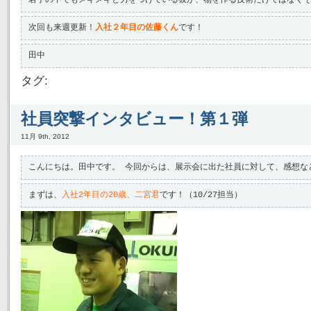
若手の中でもメキメキと力をつけている彼が、物を作る技術だけではなく
次回も来週更新！
入社２年目の佐藤くん
です！
田中
タグ:
社員突撃インタビュー！第１弾
11月 9th, 2012
こんにちは。田中です。 今回からは、展示会に出た社員に対して、感想な
まずは、
入社2年目の20歳、二宮君
です！（10/27担当）