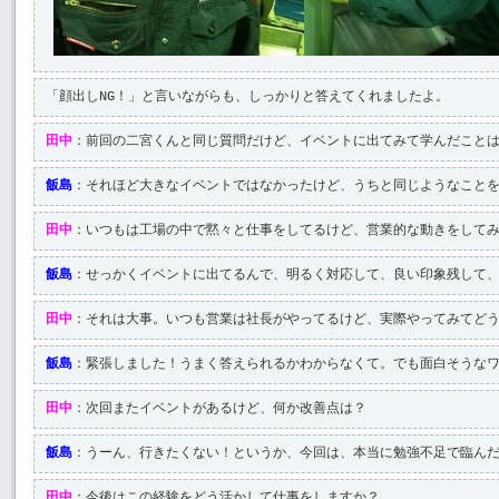
「顔出しNG！」と言いながらも、しっかりと答えてくれましたよ。
田中
：前回の二宮くんと同じ質問だけど、イベントに出てみて学んだこと
飯島
：それほど大きなイベントではなかったけど、うちと同じようなこと
田中
：いつもは工場の中で黙々と仕事をしてるけど、営業的な動きをして
飯島
：せっかくイベントに出てるんで、明るく対応して、良い印象残して
田中
：それは大事。いつも営業は社長がやってるけど、実際やってみてど
飯島
：緊張しました！うまく答えられるかわからなくて。でも面白そうな
田中
：次回またイベントがあるけど、何か改善点は？
飯島
：うーん、行きたくない！というか、今回は、本当に勉強不足で臨ん
田中
：今後はこの経験をどう活かして仕事をしますか？