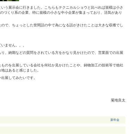
という展示会に行きました。こちらもテクニカルショウと比べれば規模は小さ
ものづくり系の企業、特に規模の小さな中小企業が集まっており、活気があり
たので、ちょっとした世間話の中で為になる話がきけたことは大きな収穫でし
ていません。。。
もり、納期などの質問をされている方をかなり見かけたので、営業面での出展
たものを出展している会社を何社か見かけたことや、鋳物加工の技術等で他社
余地はあると感じました。
か出展してみたいです。
菊地良太
新年会