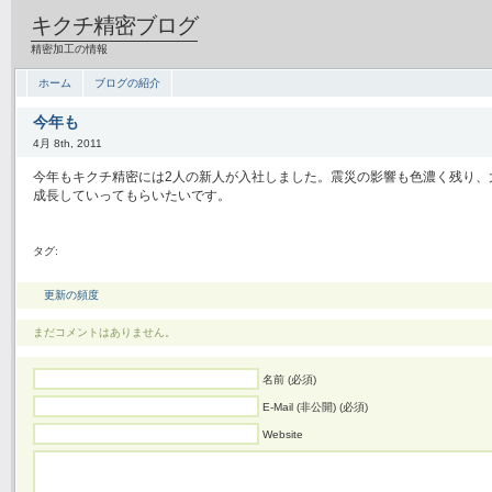
キクチ精密ブログ
精密加工の情報
ホーム
ブログの紹介
今年も
4月 8th, 2011
今年もキクチ精密には2人の新人が入社しました。震災の影響も色濃く残り、
成長していってもらいたいです。
タグ:
更新の頻度
まだコメントはありません。
名前 (必須)
E-Mail (非公開) (必須)
Website