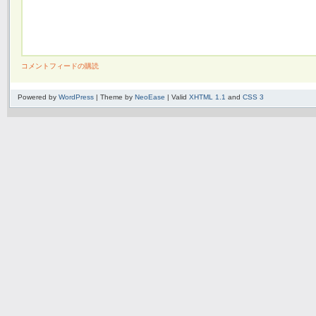
コメントフィードの購読
Powered by
WordPress
| Theme by
NeoEase
| Valid
XHTML 1.1
and
CSS 3